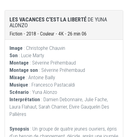
LES VACANCES C'EST LA LIBERTÉ
DE YUNA
ALONZO
Fiction - 2018 - Couleur - 4K - 26 min 06
Image
: Christophe Chauvin
Son
: Lucie Marty
Montage
: Séverine Préhembaud
Montage son
: Séverine Préhembaud
Mixage
: Antoine Bailly
Musique
: Francesco Pastacaldi
Scénario
: Yuna Alonzo
Interprétation
: Damien Debonnaire, Julie Fache,
Laura Flahaut, Sarah Charrier, Elvire Gauquelin Des
Pallières
Synopsis
: Un groupe de quatre jeunes ouvriers, épris
d'un besoin de changement, décide, après une journée