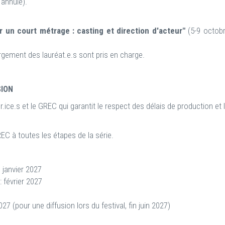
 annulé).
per un court métrage : casting et direction d'acteur"
(5-9 octob
.
ébergement des lauréat.e.s sont pris en charge.
SION
ur.ice.s et le GREC qui garantit le respect des délais de production et 
EC à toutes les étapes de la série.
n janvier 2027
: février 2027
027 (pour une diffusion lors du festival, fin juin 2027)