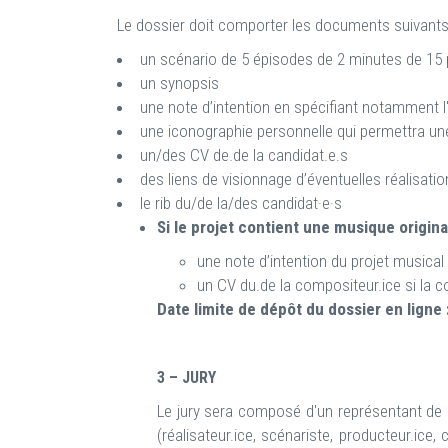
Le dossier doit comporter les documents suivants
un scénario de 5 épisodes de 2 minutes de 1
un synopsis
une note d’intention en spécifiant notamment l'
une iconographie personnelle qui permettra une 
un/des CV de.de la candidat.e.s
des liens de visionnage d’éventuelles réalisat
le rib du/de la/des candidat·e·s
Si le projet contient une musique origina
une note d’intention du projet musical 
un CV du.de la compositeur.ice si la c
Date limite de dépôt du dossier en ligne
3 – JURY
Le jury sera composé d'un représentant de 
(réalisateur.ice, scénariste, producteur.ice,