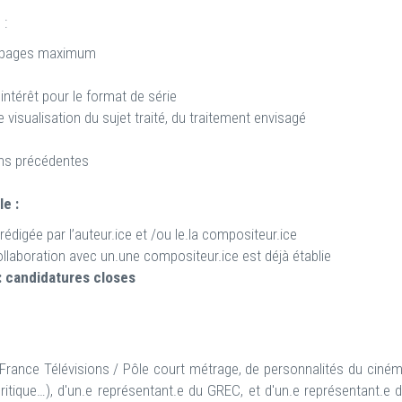
 :
5 pages maximum
intérêt pour le format de série
visualisation du sujet traité, du traitement envisagé
ions précédentes
le :
rédigée par l’auteur.ice et /ou le.la compositeur.ice
ollaboration avec un.une compositeur.ice est déjà établie
 : candidatures closes
France Télévisions / Pôle court métrage, de personnalités du ciné
 critique…), d'un.e représentant.e du GREC, et d'un.e représentant.e 