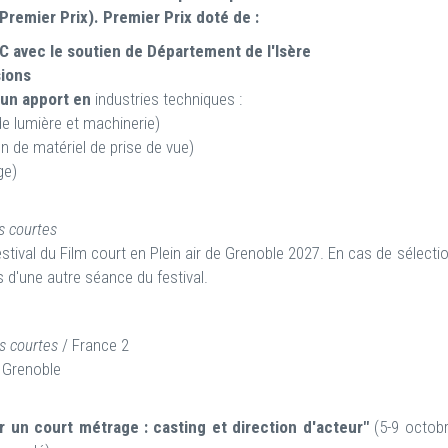
(Premier Prix).
Premier Prix doté de :
EC avec le soutien de Département de l'Isère
sions
un apport en
industries techniques :
de lumière et machinerie)
n de matériel de prise de vue)
ge)
s courtes
stival du Film court en Plein air de Grenoble 2027. En cas de sélecti
ors d'une autre séance du festival.
es courtes
/ France 2
 Grenoble
per un court métrage : casting et direction d'acteur"
(5-9 octob