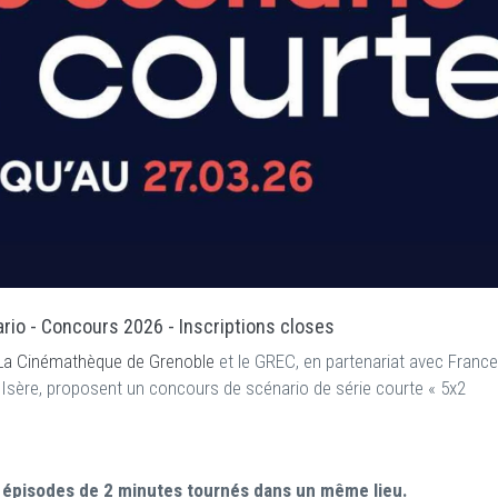
rio - Concours 2026 - Inscriptions closes
e/ La Cinémathèque de Grenoble
et le GREC, en partenariat avec France
l’Isère, proposent un concours de scénario de série courte « 5x2
5 épisodes de 2 minutes tournés
dans un même lieu.