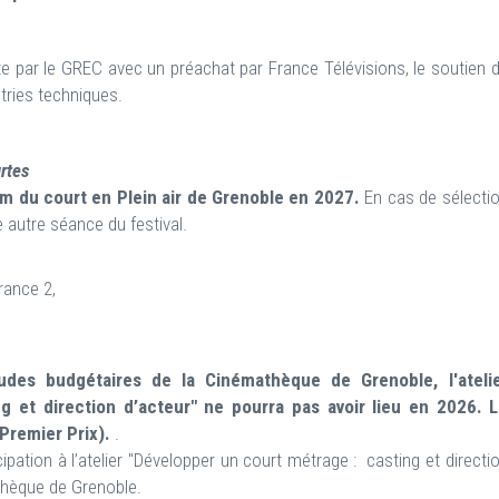
te par le GREC avec un préachat par France Télévisions, le soutien 
tries techniques.
urtes
ilm du court en Plein air de Grenoble en 2027.
En cas de sélecti
ne autre séance du festival.
rance 2,
udes budgétaires de la Cinémathèque de Grenoble, l'ateli
 et direction d’acteur" ne pourra pas avoir lieu en 2026. 
(Premier Prix).
.
ipation à l’atelier "Développer un court métrage : casting et directi
athèque de Grenoble.