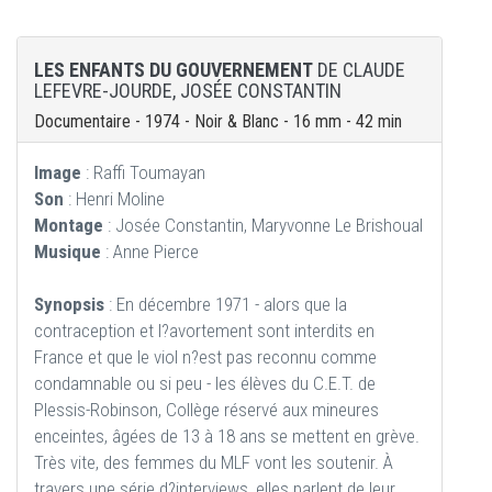
LES ENFANTS DU GOUVERNEMENT
DE CLAUDE
LEFEVRE-JOURDE, JOSÉE CONSTANTIN
Documentaire - 1974 - Noir & Blanc - 16 mm - 42 min
Image
: Raffi Toumayan
Son
: Henri Moline
Montage
: Josée Constantin, Maryvonne Le Brishoual
Musique
: Anne Pierce
Synopsis
: En décembre 1971 - alors que la
contraception et l?avortement sont interdits en
France et que le viol n?est pas reconnu comme
condamnable ou si peu - les élèves du C.E.T. de
Plessis-Robinson, Collège réservé aux mineures
enceintes, âgées de 13 à 18 ans se mettent en grève.
Très vite, des femmes du MLF vont les soutenir. À
travers une série d?interviews, elles parlent de leur